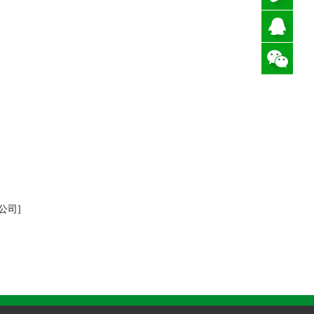
135-
3264-
QQ咨
6580
询
公司]