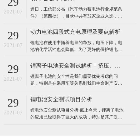
29
事故中的挤压等。通过设定不同的挤压压力、速
近日，工信部公布《汽车动力蓄电池行业规范条
度和位移参数，可对电池施加不同程度的外力作
2021-07
件》（第四批），目录中共有32家企业入选，并
用，以评估电池在各种挤压工况下的耐受能
且电池目录也将决定新能源车是否能享有补贴的
权利，由此可见新能源汽车的动力电池的重要
动力电池四段式充电原理及要点解析
29
性。动力电池不仅影响新能源车的续航能力，也
锂电池在使用中随着电量的释放，电压下降，电
影响新能源车的安全性。今天笔者就带大家了解
2021-07
池的化学活性也会降低。为了更好的保护锂电池
一下目前新能源车当中所用的动力电池种类及其
的性能，锂电池一般会要求充电过程按涓流充电
各
(低压预充)、恒流充电、恒压充电以及充电终止
锂离子电池安全测试解析：挤压、针刺、短路
29
四个阶段，进行管控。 以某电池常规型三元锂电
锂离子电池的安全性是我们需要优先考虑的问
池为例，INR26650-50A电池的标称容量是
2021-07
题，特别是在乘用车等关系到我们生命财产安全
5000mAh，标称电压是3
的领域，安全更是重中之重。为了确保锂离子电
池的安全性，人们设计了多种安全性测试保证锂
锂电池安全测试项目分析
29
离子电池在滥用的情况下的安全性，因此如何通
锂电池安全测试项目分析 截止今天，锂离子电池
过电池结构设计确保锂离子电池能够通过安全性
2021-07
的应用已经取得了巨大的成功，特别是其广泛应
测试，从而保证在使用中的安全性，就是需要我
用在了在移动电子产品。但不能忽视的是，自从
们考
锂离子电池大规模商业化推广以来，与其相关的
安全事故就几乎没有停止过。锂离子电池的安全