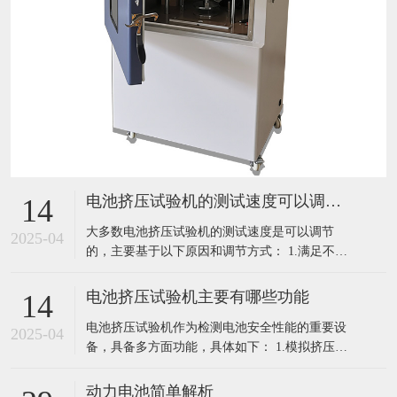
电池挤压试验机的测试速度可以调节吗
14
大多数电池挤压试验机的测试速度是可以调节
2025-04
的，主要基于以下原因和调节方式： 1.满足不同
测试标准：不同的电池标准，如国际电工委员会
（IEC）、美国保险商实验室（UL）以及国内的
电池挤压试验机主要有哪些功能
14
相关标准，对于电池挤压测试速度的要求可能各
电池挤压试验机作为检测电池安全性能的重要设
不相同。例如，有些标准可能规定以特定的速度
2025-04
备，具备多方面功能，具体如下： 1.模拟挤压环
匀速挤压，而另一些标准可能有不同的速
境：能够精确模拟电池在实际使用中可能遭受的
各种挤压情况，如运输过程中的碰撞挤压、意外
动力电池简单解析