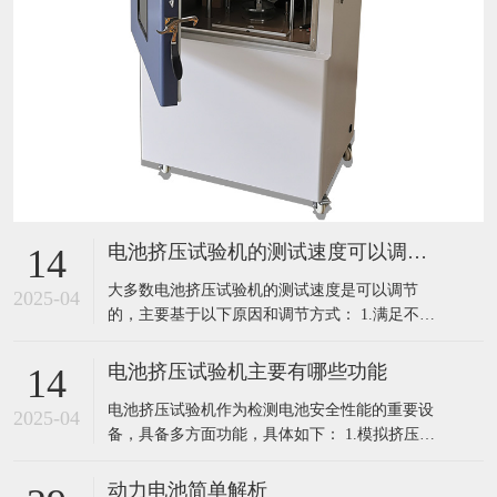
电池挤压试验机的测试速度可以调节吗
14
大多数电池挤压试验机的测试速度是可以调节
2025-04
的，主要基于以下原因和调节方式： 1.满足不同
测试标准：不同的电池标准，如国际电工委员会
（IEC）、美国保险商实验室（UL）以及国内的
电池挤压试验机主要有哪些功能
14
相关标准，对于电池挤压测试速度的要求可能各
电池挤压试验机作为检测电池安全性能的重要设
不相同。例如，有些标准可能规定以特定的速度
2025-04
备，具备多方面功能，具体如下： 1.模拟挤压环
匀速挤压，而另一些标准可能有不同的速
境：能够精确模拟电池在实际使用中可能遭受的
各种挤压情况，如运输过程中的碰撞挤压、意外
动力电池简单解析