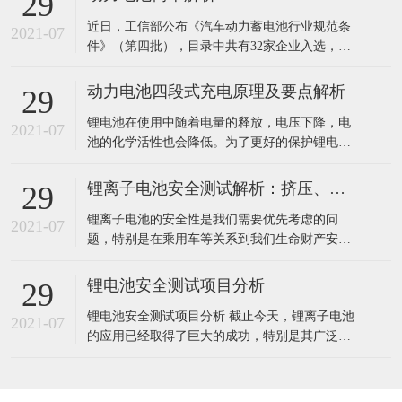
29
事故中的挤压等。通过设定不同的挤压压力、速
近日，工信部公布《汽车动力蓄电池行业规范条
度和位移参数，可对电池施加不同程度的外力作
2021-07
件》（第四批），目录中共有32家企业入选，并
用，以评估电池在各种挤压工况下的耐受能
且电池目录也将决定新能源车是否能享有补贴的
权利，由此可见新能源汽车的动力电池的重要
动力电池四段式充电原理及要点解析
29
性。动力电池不仅影响新能源车的续航能力，也
锂电池在使用中随着电量的释放，电压下降，电
影响新能源车的安全性。今天笔者就带大家了解
2021-07
池的化学活性也会降低。为了更好的保护锂电池
一下目前新能源车当中所用的动力电池种类及其
的性能，锂电池一般会要求充电过程按涓流充电
各
(低压预充)、恒流充电、恒压充电以及充电终止
锂离子电池安全测试解析：挤压、针刺、短路
29
四个阶段，进行管控。 以某电池常规型三元锂电
锂离子电池的安全性是我们需要优先考虑的问
池为例，INR26650-50A电池的标称容量是
2021-07
题，特别是在乘用车等关系到我们生命财产安全
5000mAh，标称电压是3
的领域，安全更是重中之重。为了确保锂离子电
池的安全性，人们设计了多种安全性测试保证锂
锂电池安全测试项目分析
29
离子电池在滥用的情况下的安全性，因此如何通
锂电池安全测试项目分析 截止今天，锂离子电池
过电池结构设计确保锂离子电池能够通过安全性
2021-07
的应用已经取得了巨大的成功，特别是其广泛应
测试，从而保证在使用中的安全性，就是需要我
用在了在移动电子产品。但不能忽视的是，自从
们考
锂离子电池大规模商业化推广以来，与其相关的
安全事故就几乎没有停止过。锂离子电池的安全